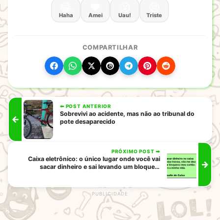
😂
❤️
😮
😢
Haha
Amei
Uau!
Triste
COMPARTILHAR
⬅ POST ANTERIOR
Sobrevivi ao acidente, mas não ao tribunal do
←
pote desaparecido
PRÓXIMO POST ➡
Caixa eletrônico: o único lugar onde você vai
→
sacar dinheiro e sai levando um bloqueio
emocional
rodape