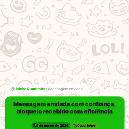
›
›
🏠
Início
Quadrinhos
Mensagem enviada com confiança, bloqueio recebido com eficiência
Mensagem enviada com confiança,
bloqueio recebido com eficiência
🗓️
🏷️
9 de março de 2026
Quadrinhos