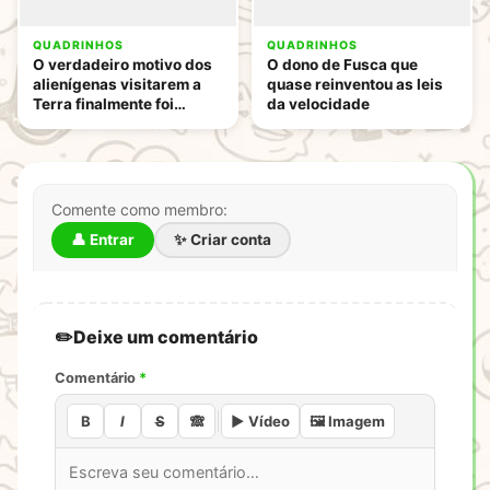
QUADRINHOS
QUADRINHOS
O verdadeiro motivo dos
O dono de Fusca que
alienígenas visitarem a
quase reinventou as leis
Terra finalmente foi
da velocidade
descoberto
Comente como membro:
👤 Entrar
✨ Criar conta
Deixe um comentário
Comentário
*
B
I
S
🙈
▶️ Vídeo
🖼️ Imagem