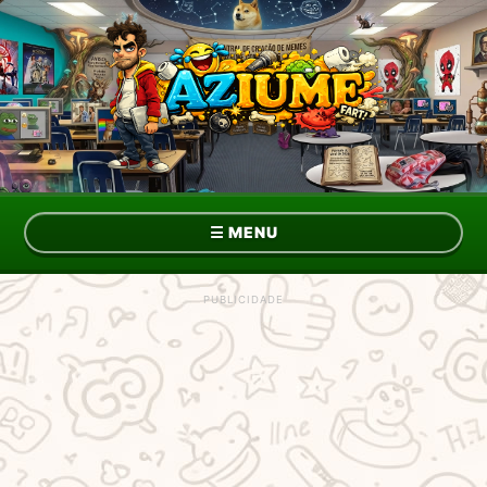
☰
MENU
Topo