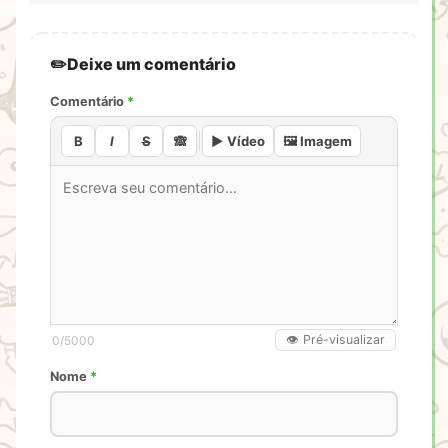
Deixe um comentário
Comentário
*
B
I
S
🙈
▶️ Vídeo
🖼️ Imagem
👁️ Pré-visualizar
0
/5000
Nome
*