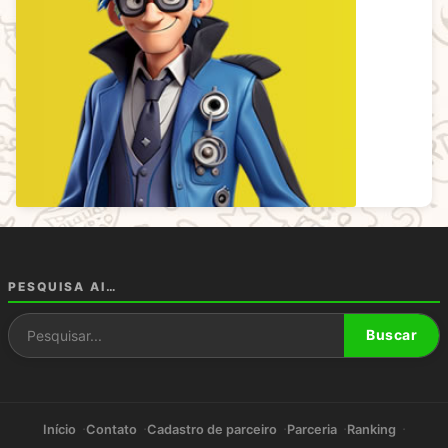
PESQUISA AI…
Pesquisar por:
Buscar
Início
Contato
Cadastro de parceiro
Parceria
Ranking