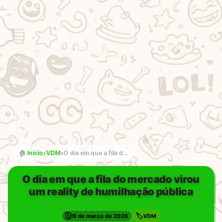
›
›
🏠
Início
VDM
O dia em que a fila do mercado virou um reality de humilhação pública
O dia em que a fila do mercado virou
um reality de humilhação pública
🗓️
🏷️
19 de março de 2026
VDM