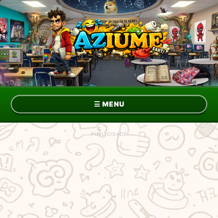
☰
MENU
Topo