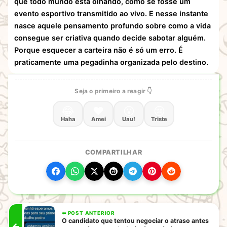
que todo mundo está olhando, como se fosse um
evento esportivo transmitido ao vivo. E nesse instante
nasce aquele pensamento profundo sobre como a vida
consegue ser criativa quando decide sabotar alguém.
Porque esquecer a carteira não é só um erro. É
praticamente uma pegadinha organizada pelo destino.
Seja o primeiro a reagir 👇
😂
❤️
😮
😢
Haha
Amei
Uau!
Triste
COMPARTILHAR
⬅ POST ANTERIOR
O candidato que tentou negociar o atraso antes
←