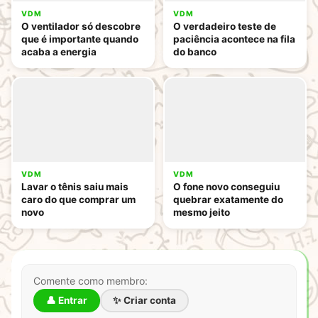
VDM
VDM
O ventilador só descobre
O verdadeiro teste de
que é importante quando
paciência acontece na fila
acaba a energia
do banco
VDM
VDM
Lavar o tênis saiu mais
O fone novo conseguiu
caro do que comprar um
quebrar exatamente do
novo
mesmo jeito
Comente como membro:
👤 Entrar
✨ Criar conta