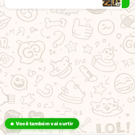
rodape
🔥 Você também vai curtir