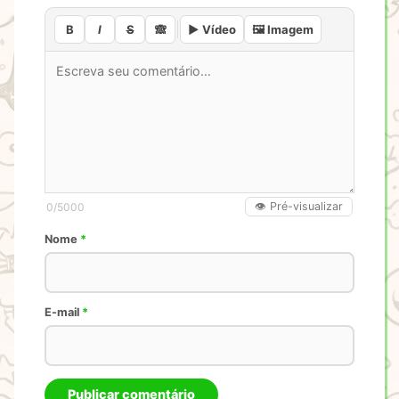
B
I
S
🙈
▶️ Vídeo
🖼️ Imagem
👁️ Pré-visualizar
0
/5000
Nome
*
E-mail
*