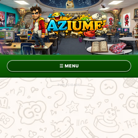
☰
MENU
Topo