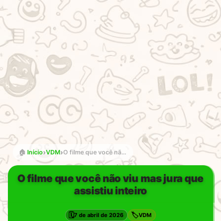
›
›
🏠
Início
VDM
O filme que você não viu mas jura que assistiu inteiro
O filme que você não viu mas jura que
assistiu inteiro
🗓️
🏷️
7 de abril de 2026
VDM