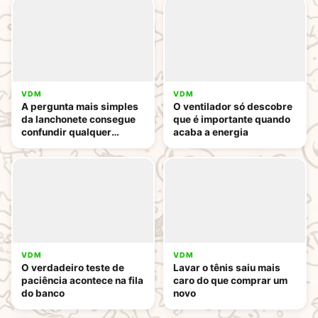
VDM
VDM
A pergunta mais simples
O ventilador só descobre
da lanchonete consegue
que é importante quando
confundir qualquer
acaba a energia
pessoa
VDM
VDM
O verdadeiro teste de
Lavar o tênis saiu mais
paciência acontece na fila
caro do que comprar um
do banco
novo