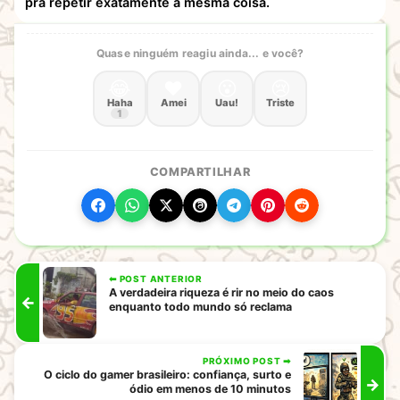
pra repetir exatamente a mesma coisa.
Quase ninguém reagiu ainda... e você?
😂
❤️
😮
😢
Haha
Amei
Uau!
Triste
1
COMPARTILHAR
⬅ POST ANTERIOR
A verdadeira riqueza é rir no meio do caos
←
enquanto todo mundo só reclama
PRÓXIMO POST ➡
O ciclo do gamer brasileiro: confiança, surto e
→
ódio em menos de 10 minutos