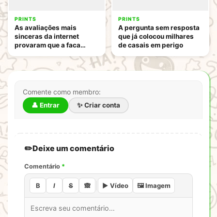
PRINTS
PRINTS
As avaliações mais
A pergunta sem resposta
sinceras da internet
que já colocou milhares
provaram que a faca
de casais em perigo
funciona mesmo
Comente como membro:
👤 Entrar
✨ Criar conta
Deixe um comentário
Comentário
*
B
I
S
🙈
▶️ Vídeo
🖼️ Imagem