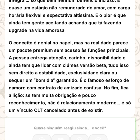
integral… só que sem nenhum benefício incluso. É
quase um estágio não remunerado do amor, com carga
horária flexível e expectativa altíssima. E o pior é que
ainda tem gente aceitando achando que tá fazendo
upgrade na vida amorosa.
O conceito é genial no papel, mas na realidade parece
um pacote premium sem acesso às funções principais.
A pessoa entrega atenção, carinho, disponibilidade e
ainda tem que lidar com ciúmes versão beta, tudo isso
sem direito a estabilidade, exclusividade clara ou
sequer um “bom dia” garantido. É o famoso esforço de
namoro com contrato de amizade confusa. No fim, fica
a lição: se tem muita obrigação e pouco
reconhecimento, não é relacionamento moderno… é só
um vínculo CLT cancelado antes de existir.
Quase ninguém reagiu ainda... e você?