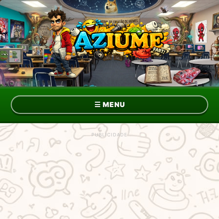
☰
MENU
Topo