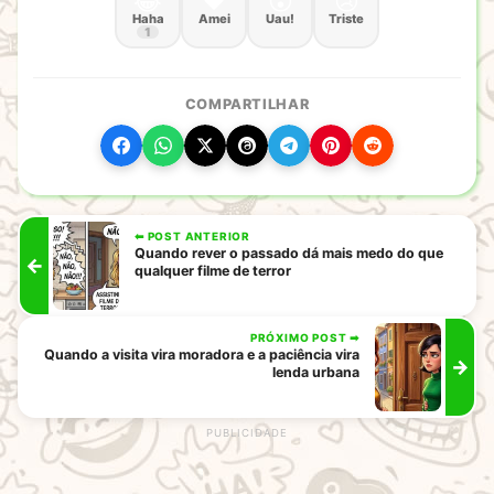
😂
❤️
😮
😢
Haha
Amei
Uau!
Triste
1
COMPARTILHAR
⬅ POST ANTERIOR
Quando rever o passado dá mais medo do que
←
qualquer filme de terror
PRÓXIMO POST ➡
Quando a visita vira moradora e a paciência vira
→
lenda urbana
rodape