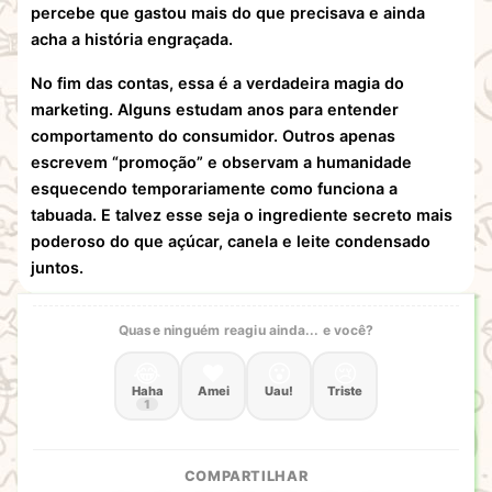
percebe que gastou mais do que precisava e ainda
acha a história engraçada.
No fim das contas, essa é a verdadeira magia do
marketing. Alguns estudam anos para entender
comportamento do consumidor. Outros apenas
escrevem “promoção” e observam a humanidade
esquecendo temporariamente como funciona a
tabuada. E talvez esse seja o ingrediente secreto mais
poderoso do que açúcar, canela e leite condensado
juntos.
Quase ninguém reagiu ainda... e você?
😂
❤️
😮
😢
Haha
Amei
Uau!
Triste
1
COMPARTILHAR