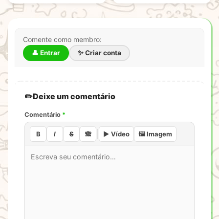
funciona mesmo
Comente como membro:
👤 Entrar
✨ Criar conta
Deixe um comentário
Comentário
*
B
I
S
🙈
▶️ Vídeo
🖼️ Imagem