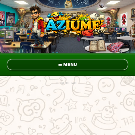
☰
MENU
Topo