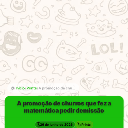
›
›
🏠
Início
Prints
A promoção de churros que fez a matemática pedir demissão
A promoção de churros que fez a
matemática pedir demissão
🗓️
🏷️
26 de junho de 2026
Prints