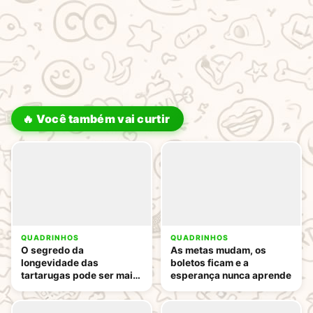
🔥 Você também vai curtir
QUADRINHOS
QUADRINHOS
O segredo da
As metas mudam, os
longevidade das
boletos ficam e a
tartarugas pode ser mais
esperança nunca aprende
engraçado do que você
imagina