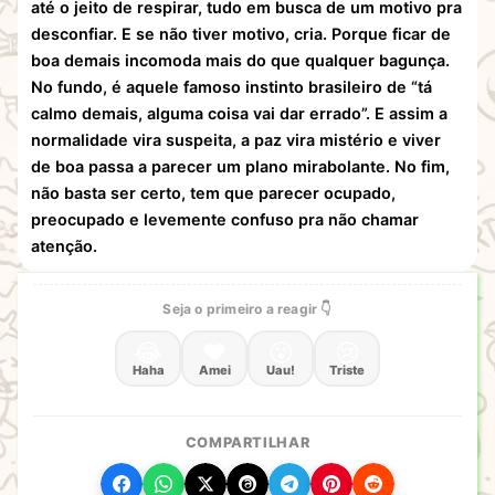
até o jeito de respirar, tudo em busca de um motivo pra
desconfiar. E se não tiver motivo, cria. Porque ficar de
boa demais incomoda mais do que qualquer bagunça.
No fundo, é aquele famoso instinto brasileiro de “tá
calmo demais, alguma coisa vai dar errado”. E assim a
normalidade vira suspeita, a paz vira mistério e viver
de boa passa a parecer um plano mirabolante. No fim,
não basta ser certo, tem que parecer ocupado,
preocupado e levemente confuso pra não chamar
atenção.
Seja o primeiro a reagir 👇
😂
❤️
😮
😢
Haha
Amei
Uau!
Triste
COMPARTILHAR