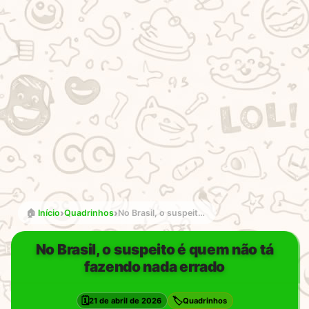
›
›
🏠
Início
Quadrinhos
No Brasil, o suspeito é quem não tá fazendo nada errado
No Brasil, o suspeito é quem não tá
fazendo nada errado
🗓️
🏷️
21 de abril de 2026
Quadrinhos