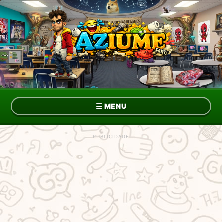
☰
MENU
Topo