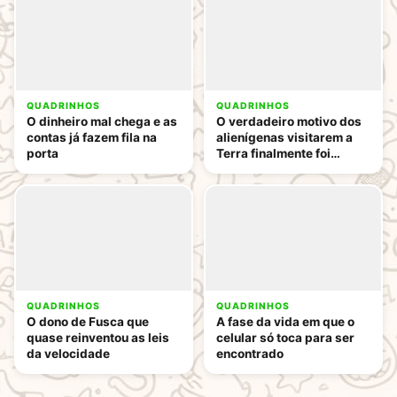
QUADRINHOS
QUADRINHOS
O dinheiro mal chega e as
O verdadeiro motivo dos
contas já fazem fila na
alienígenas visitarem a
porta
Terra finalmente foi
descoberto
QUADRINHOS
QUADRINHOS
O dono de Fusca que
A fase da vida em que o
quase reinventou as leis
celular só toca para ser
da velocidade
encontrado