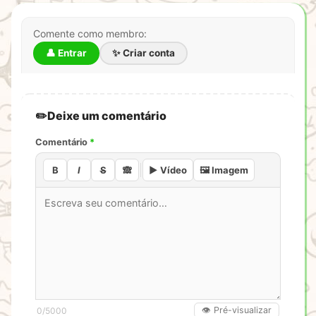
Comente como membro:
👤 Entrar
✨ Criar conta
Deixe um comentário
Comentário
*
B
I
S
🙈
▶️ Vídeo
🖼️ Imagem
👁️ Pré-visualizar
0
/5000