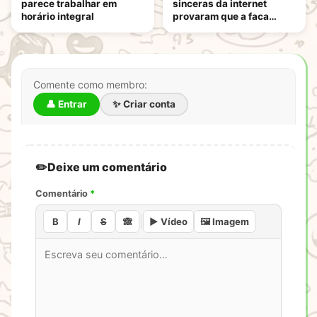
parece trabalhar em
sinceras da internet
horário integral
provaram que a faca
funciona mesmo
Comente como membro:
👤 Entrar
✨ Criar conta
Deixe um comentário
Comentário
*
B
I
S
🙈
▶️ Vídeo
🖼️ Imagem