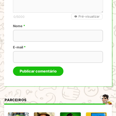
👁️ Pré-visualizar
0
/5000
Nome
*
E-mail
*
PARCEIROS