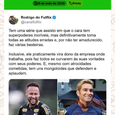
🗓️
🏷️
26 de maio de 2026
Prints