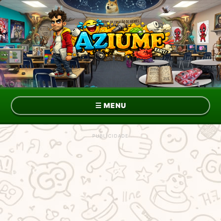
☰
MENU
Topo