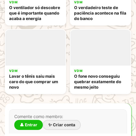
VDM
VDM
O ventilador só descobre
O verdadeiro teste de
que é importante quando
paciência acontece na fila
acaba a energia
do banco
VDM
VDM
Lavar o tênis saiu mais
O fone novo conseguiu
caro do que comprar um
quebrar exatamente do
novo
mesmo jeito
Comente como membro:
👤 Entrar
✨ Criar conta