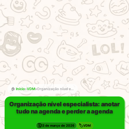
›
›
🏠
Início
VDM
Organização nível especialista: anotar tudo na agenda e perder a agenda
Organização nível especialista: anotar
tudo na agenda e perder a agenda
🗓️
🏷️
13 de março de 2026
VDM