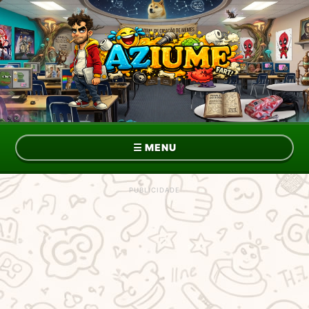
☰
MENU
Topo