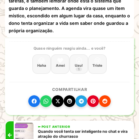
tarefas, é também lembrar onde está o sistema que
guarda o planejamento. A agenda vira quase um item
místico, escondido em algum lugar da casa, enquanto o
dono tenta organizar a vida sem saber onde guardou a
própria organização.
Quase ninguém reagiu ainda... e você?
😂
❤️
😮
😢
Haha
Amei
Uau!
Triste
1
COMPARTILHAR
⬅ POST ANTERIOR
Quando você tenta ser inteligente no chat e vira
←
atração do churrasco