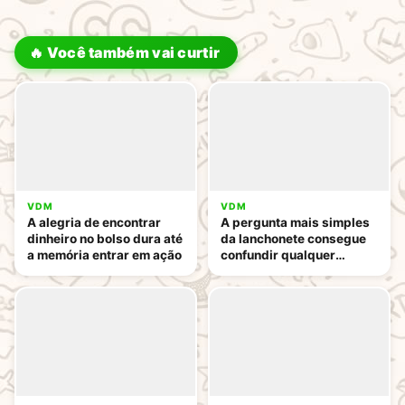
🔥 Você também vai curtir
VDM
VDM
A alegria de encontrar
A pergunta mais simples
dinheiro no bolso dura até
da lanchonete consegue
a memória entrar em ação
confundir qualquer
pessoa