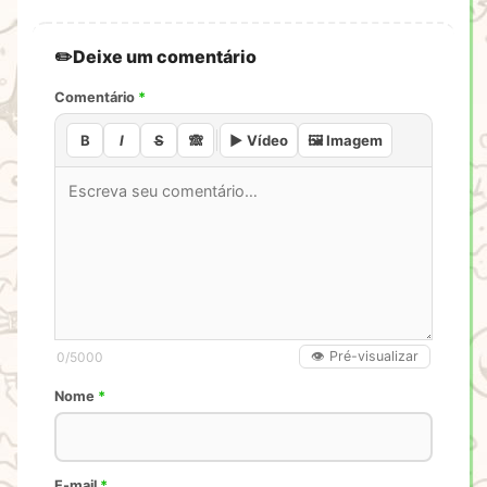
Deixe um comentário
Comentário
*
B
I
S
🙈
▶️ Vídeo
🖼️ Imagem
👁️ Pré-visualizar
0
/5000
Nome
*
E-mail
*