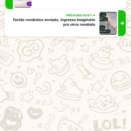
PRÓXIMO POST ➡
Textão romântico enviado, ingresso imaginário
→
pro circo recebido
rodape