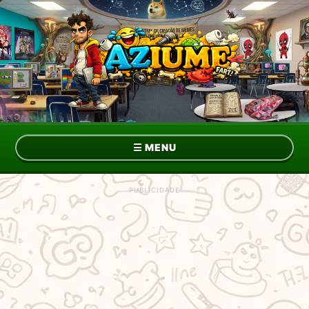
☰
MENU
Topo