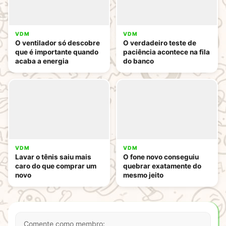
VDM
VDM
O ventilador só descobre
O verdadeiro teste de
que é importante quando
paciência acontece na fila
acaba a energia
do banco
VDM
VDM
Lavar o tênis saiu mais
O fone novo conseguiu
caro do que comprar um
quebrar exatamente do
novo
mesmo jeito
Comente como membro: