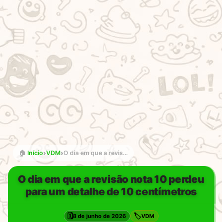
›
›
🏠
Início
VDM
O dia em que a revisão nota 10 perdeu para um detalhe de 10 centímetros
O dia em que a revisão nota 10 perdeu
para um detalhe de 10 centímetros
🗓️
🏷️
8 de junho de 2026
VDM