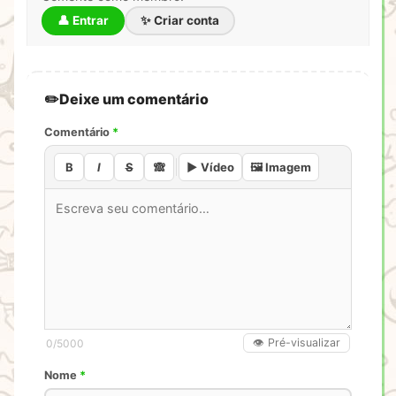
👤 Entrar
✨ Criar conta
Deixe um comentário
Comentário
*
B
I
S
🙈
▶️ Vídeo
🖼️ Imagem
👁️ Pré-visualizar
0
/5000
Nome
*