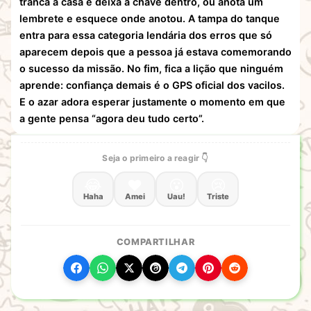
tranca a casa e deixa a chave dentro, ou anota um
lembrete e esquece onde anotou. A tampa do tanque
entra para essa categoria lendária dos erros que só
aparecem depois que a pessoa já estava comemorando
o sucesso da missão. No fim, fica a lição que ninguém
aprende: confiança demais é o GPS oficial dos vacilos.
E o azar adora esperar justamente o momento em que
a gente pensa “agora deu tudo certo”.
Seja o primeiro a reagir 👇
😂
❤️
😮
😢
Haha
Amei
Uau!
Triste
COMPARTILHAR