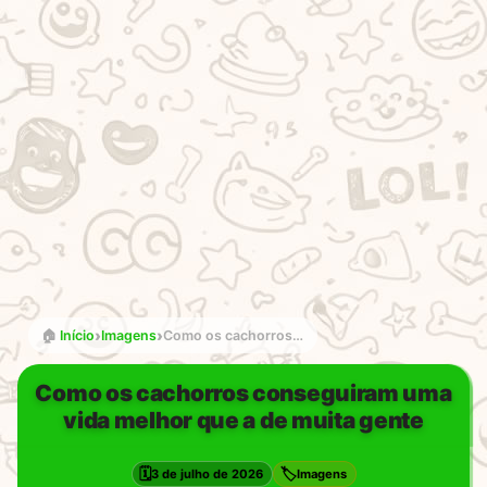
›
›
🏠
Início
Imagens
Como os cachorros conseguiram uma vida melhor que a de muita gente
Como os cachorros conseguiram uma
vida melhor que a de muita gente
🗓️
🏷️
3 de julho de 2026
Imagens