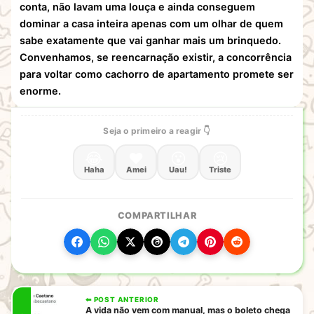
conta, não lavam uma louça e ainda conseguem
dominar a casa inteira apenas com um olhar de quem
sabe exatamente que vai ganhar mais um brinquedo.
Convenhamos, se reencarnação existir, a concorrência
para voltar como cachorro de apartamento promete ser
enorme.
Seja o primeiro a reagir 👇
😂
❤️
😮
😢
Haha
Amei
Uau!
Triste
COMPARTILHAR
⬅ POST ANTERIOR
A vida não vem com manual, mas o boleto chega