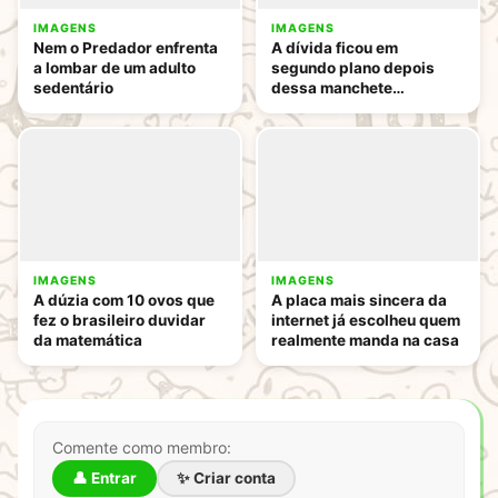
IMAGENS
IMAGENS
Nem o Predador enfrenta
A dívida ficou em
a lombar de um adulto
segundo plano depois
sedentário
dessa manchete
inacreditável
IMAGENS
IMAGENS
A dúzia com 10 ovos que
A placa mais sincera da
fez o brasileiro duvidar
internet já escolheu quem
da matemática
realmente manda na casa
Comente como membro:
👤 Entrar
✨ Criar conta