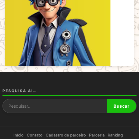
PESQUISA AI…
Pesquisar por:
Buscar
Início
Contato
Cadastro de parceiro
Parceria
Ranking