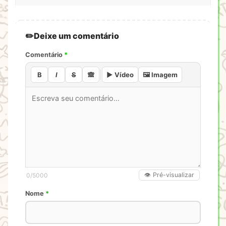
Deixe um comentário
Comentário
*
B
I
S
🙈
▶️ Vídeo
🖼️ Imagem
👁️ Pré-visualizar
0
/5000
Nome
*