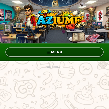
☰
MENU
Topo